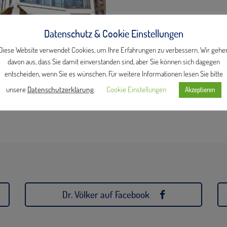
eeting Gothenburg ·
Datenschutz & Cookie Einstellungen
.2020
Diese Website verwendet Cookies, um Ihre Erfahrungen zu verbessern. Wir gehe
ed. Raimund Völker
davon aus, dass Sie damit einverstanden sind, aber Sie können sich dagegen
entscheiden, wenn Sie es wünschen. Für weitere Informationen lesen Sie bitte
unsere
Datenschutzerklärung
.
Cookie Einstellungen
Akzeptieren
Dr. Völker auf Facebook