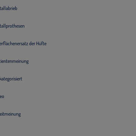
allabrieb
tallprothesen
erflächenersatz der Hüfte
tientenmeinung
ategorisiert
deo
eitmeinung