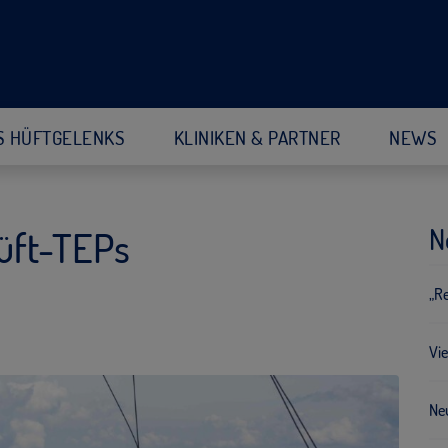
S HÜFTGELENKS
KLINIKEN & PARTNER
NEWS
N
üft-TEPs
„R
Vie
Neu