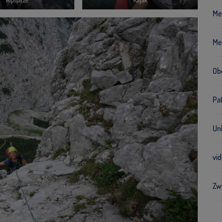
Alpspitze
Kajak
Met
Me
Ob
Pa
Unk
vi
Zw