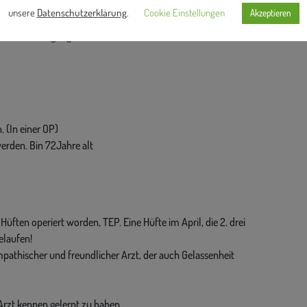
ge machen. Vieleicht könnte ich sogar mehr, bin aber etwas
unsere
Datenschutzerklärung
.
Cookie Einstellungen
Akzeptieren
h möchte dass die Hüftkappe bis an mein Lebensende durchhält.
in viel Erfolg sagt
. (In einer OP)
werden. Bin 72Jahre alt
Hüften operiert worden, TEP. Eine Hüfte im April, die 2. drei
elaufen!
sympathischer und freundlicher Arzt, der auch Gelassenheit
 Arzt kennen gelernt zu haben.