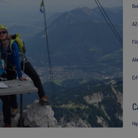
Bei
AZ-
Fi
Ak
Er
C
Hip