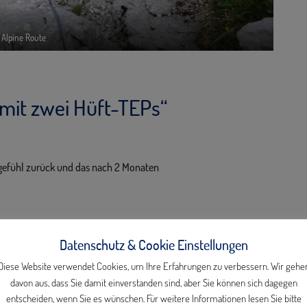
Alpine Route
mit zwei Hüft-TEPs
“
nsgefühl zurück und das nach 2 Monaten
Datenschutz & Cookie Einstellungen
 Klinikum West Berlin einen Oberflächenersatz McMinn der Hüfte.
Diese Website verwendet Cookies, um Ihre Erfahrungen zu verbessern. Wir gehe
fohlen wird, bin ich auch im 12. Jahr nach der Operation sehr
davon aus, dass Sie damit einverstanden sind, aber Sie können sich dagegen
ache regelmäßig Nordic Walking und Gymnastik. Ich kann mich um
entscheiden, wenn Sie es wünschen. Für weitere Informationen lesen Sie bitte