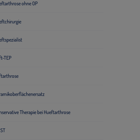
eftarthrose ohne OP
ftchirurgie
ftspezialist
ft-TEP
ftarthrose
ramikoberflächenersatz
servative Therapie bei Hueftarthrose
ST