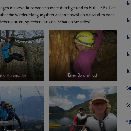
Hu
hrungen mit zwei kurz nacheinander durchgeführten Hüft-TEPs. Der
ich über die Wiedererlangung ihrer anspruchsvollen Aktivitäten nach
Hue
lichen dürfen, sprechen für sich. Schauen Sie selbst!
Hue
Hü
Hü
te Kletterversuche
Enger Durchschlupf
Ke
Kon
MB