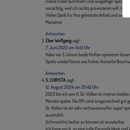
meine Enkel kümmern und ausgiebige Spaziergän
vorsichtig, weil ich nichts provozieren will. Ic
Vielen Dank für Ihre geleistete Arbeit und weiterh
Marianne
Antworten
Eber Wolfgang
sagt:
7. Juni 2022 um 14:51 Uhr
Habe vor 3 Jahren beide Hüften operieren lassen
Spiele wiederTennis wie früher. Keinerlei Besch
Antworten
S. CHRISTA
sagt:
12. August 2024 um 20:43 Uhr
2023 bin ich von H. Dr. Völker an meinen beiden 
Monate später. Die OPs sind ausgezeichnet gut g
Dr. Völker ist ein sehr vertrauensvoller, super 
ausstrahlt.
Schmerzfrei laufen zu können ist wunderbar.
Ich freue mich, so eine tolle Persönlichkeit und