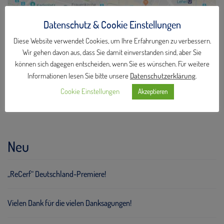
Datenschutz & Cookie Einstellungen
Diese Website verwendet Cookies, um Ihre Erfahrungen zu verbessern.
Wir gehen davon aus, dass Sie damit einverstanden sind, aber Sie
können sich dagegen entscheiden, wenn Sie es wünschen. Für weitere
Informationen lesen Sie bitte unsere
Datenschutzerklärung
.
Neue Praxis
Cookie Einstellungen
Akzeptieren
by Dr. med. Raimund Völker
Neu
„ReCerf“ Deutschland-Premiere!
Vielen Dank für die vielen Danksagungen!