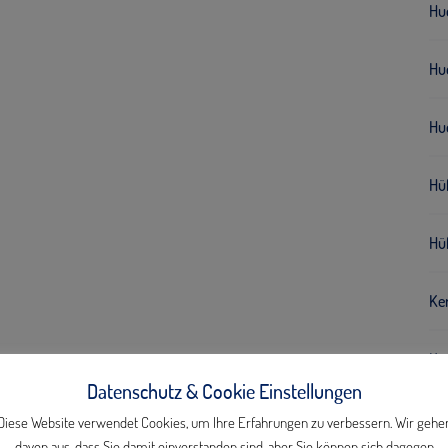
Hu
Hue
Hue
Hü
Hü
Ke
Kon
Datenschutz & Cookie Einstellungen
MB
Diese Website verwendet Cookies, um Ihre Erfahrungen zu verbessern. Wir gehe
davon aus, dass Sie damit einverstanden sind, aber Sie können sich dagegen