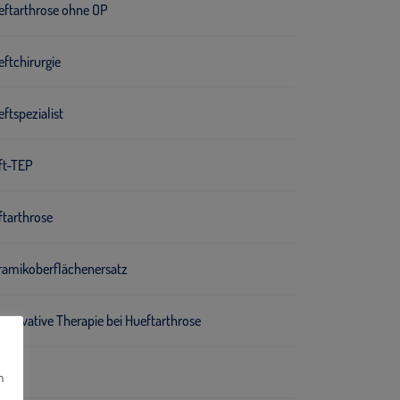
eftarthrose ohne OP
ftchirurgie
ftspezialist
ft-TEP
ftarthrose
ramikoberflächenersatz
servative Therapie bei Hueftarthrose
ST
n