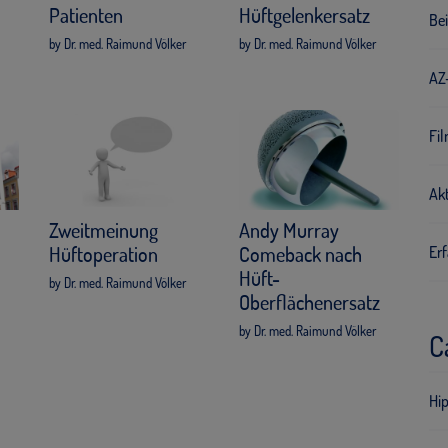
Patienten
Hüftgelenkersatz
Bei
by Dr. med. Raimund Völker
by Dr. med. Raimund Völker
AZ-
Fi
Ak
Zweitmeinung
Andy Murray
Hüftoperation
Comeback nach
Er
Hüft-
by Dr. med. Raimund Völker
Oberflächenersatz
by Dr. med. Raimund Völker
C
Hip