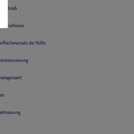
allabrieb
tallprothesen
erflächenersatz der Hüfte
tientenmeinung
ategorisiert
deo
eitmeinung