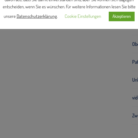
entscheiden, wenn Sie es wünschen. Für weitere Informationen lesen Sie bitte
Met
unsere
Datenschutzerklärung
.
Cookie Einstellungen
Akzeptieren
Me
Ob
Pa
Unk
vi
Zw