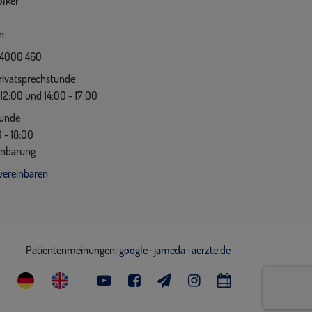
ölker
n
 4000 460
rivatsprechstunde
12:00 und 14:00 - 17:00
tunde
 - 18:00
inbarung
vereinbaren
Patientenmeinungen:
google
·
jameda
·
aerzte.de