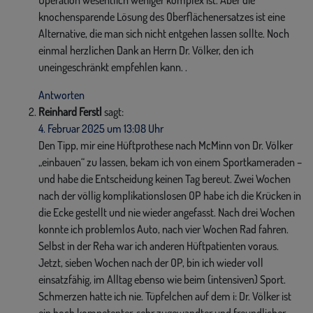
Operation wesentlich weniger komplex ist. Aber die
knochensparende Lösung des Oberflächenersatzes ist eine
Alternative, die man sich nicht entgehen lassen sollte. Noch
einmal herzlichen Dank an Herrn Dr. Völker, den ich
uneingeschränkt empfehlen kann. .
Antworten
Reinhard Ferstl
sagt:
4. Februar 2025 um 13:08 Uhr
Den Tipp, mir eine Hüftprothese nach McMinn von Dr. Völker
„einbauen“ zu lassen, bekam ich von einem Sportkameraden –
und habe die Entscheidung keinen Tag bereut. Zwei Wochen
nach der völlig komplikationslosen OP habe ich die Krücken in
die Ecke gestellt und nie wieder angefasst. Nach drei Wochen
konnte ich problemlos Auto, nach vier Wochen Rad fahren.
Selbst in der Reha war ich anderen Hüftpatienten voraus.
Jetzt, sieben Wochen nach der OP, bin ich wieder voll
einsatzfähig, im Alltag ebenso wie beim (intensiven) Sport.
Schmerzen hatte ich nie. Tüpfelchen auf dem i: Dr. Völker ist