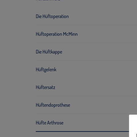
Die Hüftoperation
Hüftoperation McMinn
Die Hüftkappe
Hüftgelenk
Hüftersatz
Hüftendoprothese
Hüfte Arthrose