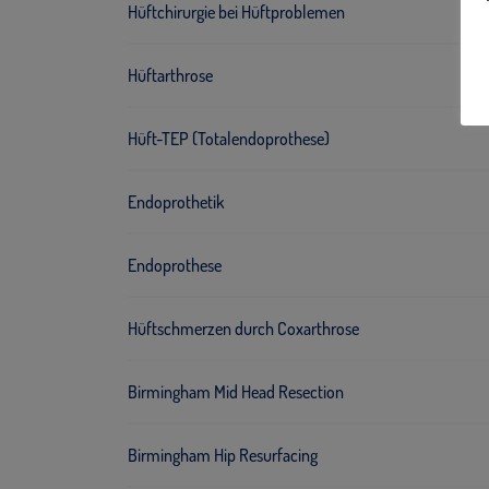
Hüftchirurgie bei Hüftproblemen
Hüftarthrose
Hüft-TEP (Totalendoprothese)
Endoprothetik
Endoprothese
Hüftschmerzen durch Coxarthrose
Birmingham Mid Head Resection
Birmingham Hip Resurfacing