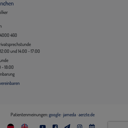
ünchen
ölker
n
 4000 460
rivatsprechstunde
12:00 und 14:00 - 17:00
tunde
 - 18:00
inbarung
vereinbaren
Patientenmeinungen:
google
·
jameda
·
aerzte.de