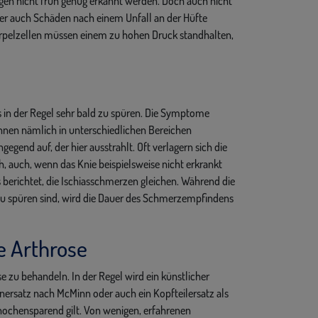
ngen nicht früh genug erkannt werden. Doch auch nicht
der auch Schäden nach einem Unfall an der Hüfte
orpelzellen müssen einem zu hohen Druck standhalten,
s in der Regel sehr bald zu spüren. Die Symptome
önnen nämlich in unterschiedlichen Bereichen
ngegend auf, der hier ausstrahlt. Oft verlagern sich die
, auch, wenn das Knie beispielsweise nicht erkrankt
 berichtet, die Ischiasschmerzen gleichen. Während die
zu spüren sind, wird die Dauer des Schmerzempfindens
 Arthrose
e zu behandeln. In der Regel wird ein künstlicher
enersatz nach McMinn oder auch ein Kopfteilersatz als
chensparend gilt. Von wenigen, erfahrenen