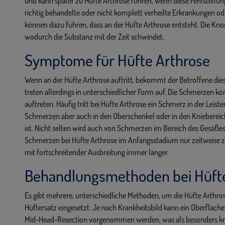
und kann später zu Hüfte Arthrose führen, wenn diese Fehlstellu
richtig behandelte oder nicht komplett verheilte Erkrankungen o
können dazu führen, dass an der Hüfte Arthrose entsteht. Die Kn
wodurch die Substanz mit der Zeit schwindet.
Symptome für Hüfte Arthrose
Wenn an der Hüfte Arthrose auftritt, bekommt der Betroffene die
treten allerdings in unterschiedlicher Form auf. Die Schmerzen k
auftreten. Häufig tritt bei Hüfte Arthrose ein Schmerz in der Leiste
Schmerzen aber auch in den Oberschenkel oder in den Kniebereich
ist. Nicht selten wird auch von Schmerzen im Bereich des Gesäßes
Schmerzen bei Hüfte Arthrose im Anfangsstadium nur zeitweise 
mit fortschreitender Ausbreitung immer länger.
Behandlungsmethoden bei Hüfte
Es gibt mehrere, unterschiedliche Methoden, um die Hüfte Arthros
Hüftersatz eingesetzt. Je nach Krankheitsbild kann ein Oberfläch
Mid-Head-Resection vorgenommen werden, was als besonders kno